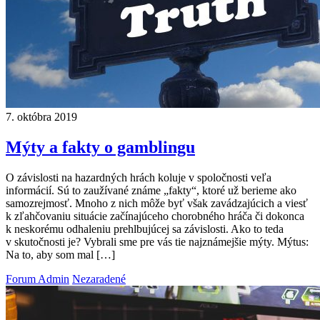
7. októbra 2019
Mýty a fakty o gamblingu
O závislosti na hazardných hrách koluje v spoločnosti veľa
informácií. Sú to zaužívané známe „fakty“, ktoré už berieme ako
samozrejmosť. Mnoho z nich môže byť však zavádzajúcich a viesť
k zľahčovaniu situácie začínajúceho chorobného hráča či dokonca
k neskorému odhaleniu prehlbujúcej sa závislosti. Ako to teda
v skutočnosti je? Vybrali sme pre vás tie najznámejšie mýty. Mýtus:
Na to, aby som mal […]
Forum Admin
Nezaradené