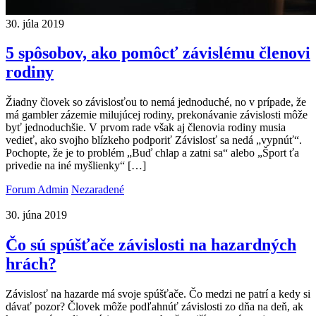
30. júla 2019
5 spôsobov, ako pomôcť závislému členovi
rodiny
Žiadny človek so závislosťou to nemá jednoduché, no v prípade, že
má gambler zázemie milujúcej rodiny, prekonávanie závislosti môže
byť jednoduchšie. V prvom rade však aj členovia rodiny musia
vedieť, ako svojho blízkeho podporiť Závislosť sa nedá „vypnúť“.
Pochopte, že je to problém „Buď chlap a zatni sa“ alebo „Šport ťa
privedie na iné myšlienky“ […]
Forum Admin
Nezaradené
30. júna 2019
Čo sú spúšťače závislosti na hazardných
hrách?
Závislosť na hazarde má svoje spúšťače. Čo medzi ne patrí a kedy si
dávať pozor? Človek môže podľahnúť závislosti zo dňa na deň, ak