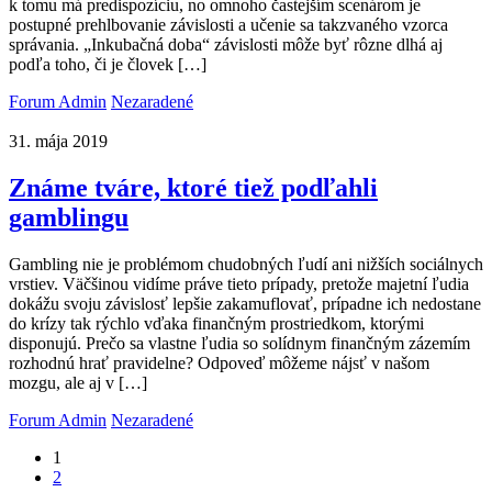
k tomu má predispozíciu, no omnoho častejším scenárom je
postupné prehlbovanie závislosti a učenie sa takzvaného vzorca
správania. „Inkubačná doba“ závislosti môže byť rôzne dlhá aj
podľa toho, či je človek […]
Forum Admin
Nezaradené
31. mája 2019
Známe tváre, ktoré tiež podľahli
gamblingu
Gambling nie je problémom chudobných ľudí ani nižších sociálnych
vrstiev. Väčšinou vidíme práve tieto prípady, pretože majetní ľudia
dokážu svoju závislosť lepšie zakamuflovať, prípadne ich nedostane
do krízy tak rýchlo vďaka finančným prostriedkom, ktorými
disponujú. Prečo sa vlastne ľudia so solídnym finančným zázemím
rozhodnú hrať pravidelne? Odpoveď môžeme nájsť v našom
mozgu, ale aj v […]
Forum Admin
Nezaradené
1
2