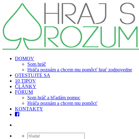
DOMOV
Som hráč
Hráča poznám a chcem mu pomôcť hrať zodpovedne
OTESTUJTE SA
10 TIPOV
ČLÁNKY
FÓRUM
Som hráč a hľadám pomoc
Hráča poznám a chcem mu pomôcť
KONTAKTY