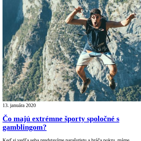
13. januára 2020
Čo majú extrémne športy spoločné s
gamblingom?
Keď si vedľa seba predstavíme parašutistu a hráča pokru, máme