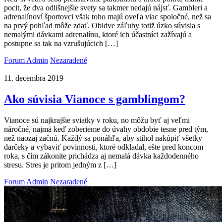
pocit, že dva odlišnejšie svety sa takmer nedajú nájsť. Gambleri a
adrenalínoví športovci však toho majú oveľa viac spoločné, než sa
na prvý pohľad môže zdať. Obidve záľuby totiž úzko súvisia s
nemalými dávkami adrenalínu, ktoré ich účastníci zažívajú a
postupne sa tak na vzrušujúcich […]
Forum Admin
Nezaradené
11. decembra 2019
Ako súvisia Vianoce s gamblingom?
Vianoce sú najkrajšie sviatky v roku, no môžu byť aj veľmi
náročné, najmä keď zoberieme do úvahy obdobie tesne pred tým,
než naozaj začnú. Každý sa ponáhľa, aby stihol nakúpiť všetky
darčeky a vybaviť povinnosti, ktoré odkladal, ešte pred koncom
roka, s čím zákonite prichádza aj nemalá dávka každodenného
stresu. Stres je pritom jedným z […]
Forum Admin
Nezaradené