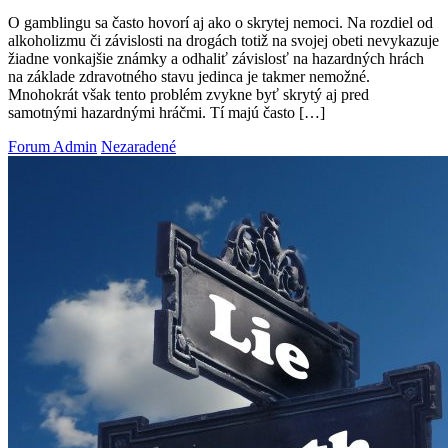
O gamblingu sa často hovorí aj ako o skrytej nemoci. Na rozdiel od
alkoholizmu či závislosti na drogách totiž na svojej obeti nevykazuje
žiadne vonkajšie známky a odhaliť závislosť na hazardných hrách
na základe zdravotného stavu jedinca je takmer nemožné.
Mnohokrát však tento problém zvykne byť skrytý aj pred
samotnými hazardnými hráčmi. Tí majú často […]
Forum Admin
Nezaradené