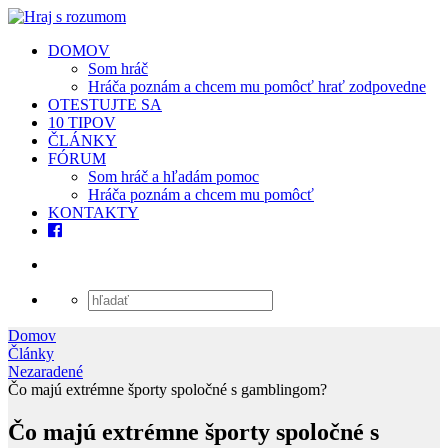
DOMOV
Som hráč
Hráča poznám a chcem mu pomôcť hrať zodpovedne
OTESTUJTE SA
10 TIPOV
ČLÁNKY
FÓRUM
Som hráč a hľadám pomoc
Hráča poznám a chcem mu pomôcť
KONTAKTY
Domov
Články
Nezaradené
Čo majú extrémne športy spoločné s gamblingom?
Čo majú extrémne športy spoločné s