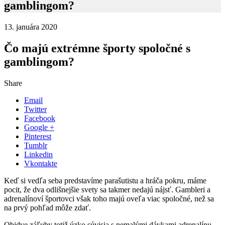
gamblingom?
13. januára 2020
Čo majú extrémne športy spoločné s
gamblingom?
Share
Email
Twitter
Facebook
Google +
Pinterest
Tumblr
Linkedin
Vkontakte
Keď si vedľa seba predstavíme parašutistu a hráča pokru, máme
pocit, že dva odlišnejšie svety sa takmer nedajú nájsť. Gambleri a
adrenalínoví športovci však toho majú oveľa viac spoločné, než sa
na prvý pohľad môže zdať.
Obidve záľuby totiž úzko súvisia s nemalými dávkami adrenalínu,