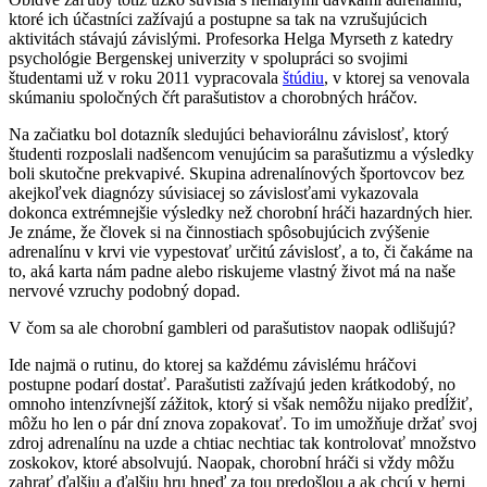
ktoré ich účastníci zažívajú a postupne sa tak na vzrušujúcich
aktivitách stávajú závislými. Profesorka Helga Myrseth z katedry
psychológie Bergenskej univerzity v spolupráci so svojimi
študentami už v roku 2011 vypracovala
štúdiu
, v ktorej sa venovala
skúmaniu spoločných čŕt parašutistov a chorobných hráčov.
Na začiatku bol dotazník sledujúci behaviorálnu závislosť, ktorý
študenti rozposlali nadšencom venujúcim sa parašutizmu a výsledky
boli skutočne prekvapivé. Skupina adrenalínových športovcov bez
akejkoľvek diagnózy súvisiacej so závislosťami vykazovala
dokonca extrémnejšie výsledky než chorobní hráči hazardných hier.
Je známe, že človek si na činnostiach spôsobujúcich zvýšenie
adrenalínu v krvi vie vypestovať určitú závislosť, a to, či čakáme na
to, aká karta nám padne alebo riskujeme vlastný život má na naše
nervové vzruchy podobný dopad.
V čom sa ale chorobní gambleri od parašutistov naopak odlišujú?
Ide najmä o rutinu, do ktorej sa každému závislému hráčovi
postupne podarí dostať. Parašutisti zažívajú jeden krátkodobý, no
omnoho intenzívnejší zážitok, ktorý si však nemôžu nijako predĺžiť,
môžu ho len o pár dní znova zopakovať. To im umožňuje držať svoj
zdroj adrenalínu na uzde a chtiac nechtiac tak kontrolovať množstvo
zoskokov, ktoré absolvujú. Naopak, chorobní hráči si vždy môžu
zahrať ďalšiu a ďalšiu hru hneď za tou predošlou a ak chcú v herni