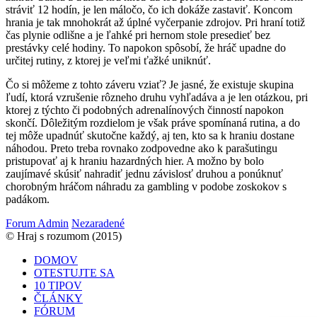
stráviť 12 hodín, je len máločo, čo ich dokáže zastaviť. Koncom
hrania je tak mnohokrát až úplné vyčerpanie zdrojov. Pri hraní totiž
čas plynie odlišne a je ľahké pri hernom stole presedieť bez
prestávky celé hodiny. To napokon spôsobí, že hráč upadne do
určitej rutiny, z ktorej je veľmi ťažké uniknúť.
Čo si môžeme z tohto záveru vziať? Je jasné, že existuje skupina
ľudí, ktorá vzrušenie rôzneho druhu vyhľadáva a je len otázkou, pri
ktorej z týchto či podobných adrenalínových činností napokon
skončí. Dôležitým rozdielom je však práve spomínaná rutina, a do
tej môže upadnúť skutočne každý, aj ten, kto sa k hraniu dostane
náhodou. Preto treba rovnako zodpovedne ako k parašutingu
pristupovať aj k hraniu hazardných hier. A možno by bolo
zaujímavé skúsiť nahradiť jednu závislosť druhou a ponúknuť
chorobným hráčom náhradu za gambling v podobe zoskokov s
padákom.
Forum Admin
Nezaradené
© Hraj s rozumom (2015)
DOMOV
OTESTUJTE SA
10 TIPOV
ČLÁNKY
FÓRUM